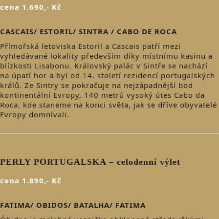
cena 1.690,- Kč
CASCAIS/ ESTORIL/ SINTRA / CABO DE ROCA
Přímořská letoviska Estoril a Cascais patří mezi
vyhledávané lokality především díky místnímu kasinu a
blízkosti Lisabonu. Královský palác v Sintře se nachází
na úpatí hor a byl od 14. století rezidencí portugalských
králů. Ze Sintry se pokračuje na nejzápadnější bod
kontinentální Evropy, 140 metrů vysoký útes Cabo da
Roca, kde staneme na konci světa, jak se dříve obyvatelé
Evropy domnívali.
PERLY PORTUGALSKA – celodenní výlet
cena 1.890,- Kč
FATIMA/ OBIDOS/ BATALHA/ FATIMA