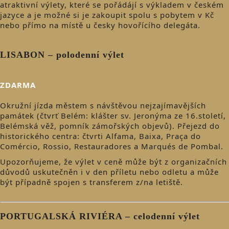
atraktivní výlety, které se pořádájí s výkladem v českém
jazyce a je možné si je zakoupit spolu s pobytem v Kč
nebo přímo na místě u česky hovořícího delegáta.
LISABON – polodenní výlet
ZDARMA
Okružní jízda městem s návštěvou nejzajímavějších
památek (čtvrť Belém: klášter sv. Jeronýma ze 16.století,
Belémská věž, pomník zámořských objevů). Přejezd do
historického centra: čtvrti Alfama, Baixa, Praça do
Comércio, Rossio, Restauradores a Marqués de Pombal.
Upozorňujeme, že výlet v ceně může být z organizačních
důvodů uskutečněn i v den příletu nebo odletu a může
být případně spojen s transferem z/na letiště.
PORTUGALSKÁ RIVIÉRA – celodenní výlet