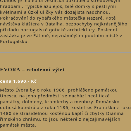
Óbidos je malebná vesnička obklopená středověkými
hradbami. Typické azulejos, bílé domky s pestrými
květinami a úzké uličky Vás dozajista nadchnou.
Pokračování do rybářského městečka Nazaré. Poté
návštěva kláštera v Batalha, bezpochyby nejkrásnějšího
příkladu portugalské gotické architektury. Poslední
zastávka je ve Fátimě, nejznámějším poutním místě v
Portugalsku.
EVORA – celodenní výlet
cena 1.690,- Kč
Město Évora bylo roku 1986 prohlášeno památkou
Unesca, na jeho předměstí se nachází neolitické
památky, dolmeny, kromlechy a menhiry. Románsko
gotická katedrála z roku 1186, kostel sv. Františka z roku
1480 se strašidelnou kostěnou kaplí či zbytky Dianina
římského chrámu, to jsou některé z nejzajímavějších
památek města.