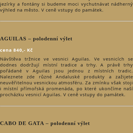
jezírky a fontány si budeme moci vychutnávat nádherný
výhled na město. V ceně vstupy do památek.
AGUILAS – polodenní výlet
cena 840,- Kč
Návštěva tržnice ve vesnici Aguilas. Ve vesnicích se
dodnes dodržují místní tradice a trhy. A právě trhy
pořádané v Aguilas jsou jednou z místních tradic.
Naleznete zde různé Andaluské produkty a zažijete
neuvěřitelnou vesnickou atmosféru. Za zmínku však stoji
i místní přímořská promenáda, po které ukončíme naší
procházku vesnicí Aguilas. V ceně vstupy do památek.
CABO DE GATA – polodenní výlet