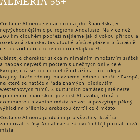
ALMERÍA 55+
Costa de Almeria se nachází na jihu Španělska, v
nejvýchodnějším cípu regionu Andalusie. Na více než
200 km dlouhém pobřeží najdeme jak divokou přírodu a
rozeklaná skaliska, tak dlouhé písčité pláže s průzračně
čistou vodou oceněné modrou vlajkou EU.
Oblast je charakteristická minimálním množstvím srážek
a naopak největším počtem slunečných dní v celé
Evropě, což se pochopitelně odráží na rázu zdejší
krajiny, takže zde mj. nalezneme jedinou poušť v Evropě,
na které se natáčela řada známých, především
westernových filmů. Z kulturních památek jistě nelze
opomenout maurskou pevnost Alcazaba, která je
dominantou hlavního města oblasti a poskytuje pěkný
výhled na přilehlou arabskou čtvrť i celé město.
Costa de Almeria je ideální pro všechny, kteří si
zamilovali krásy Andalusie a zároveň chtějí poznat nová
místa.