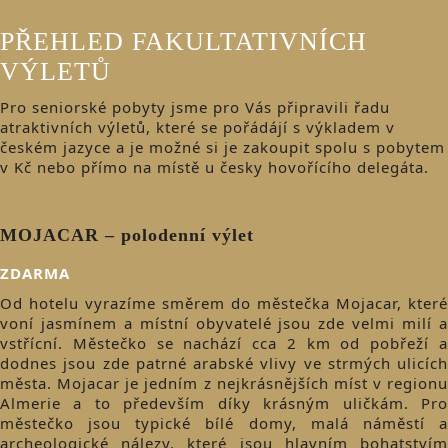
PŘEHLED FAKULTATIVNÍCH
VÝLETŮ
Pro seniorské pobyty jsme pro Vás připravili řadu
atraktivních výletů, které se pořádájí s výkladem v
českém jazyce a je možné si je zakoupit spolu s pobytem
v Kč nebo přímo na místě u česky hovořícího delegáta.
MOJACAR – polodenní výlet
ZDARMA
Od hotelu vyrazíme směrem do městečka Mojacar, které
voní jasmínem a místní obyvatelé jsou zde velmi milí a
vstřícní. Městečko se nachází cca 2 km od pobřeží a
dodnes jsou zde patrné arabské vlivy ve strmých ulicích
města. Mojacar je jedním z nejkrásnějších míst v regionu
Almerie a to především díky krásným uličkám. Pro
městečko jsou typické bílé domy, malá náměstí a
archeologické nálezy, které jsou hlavním bohatstvím