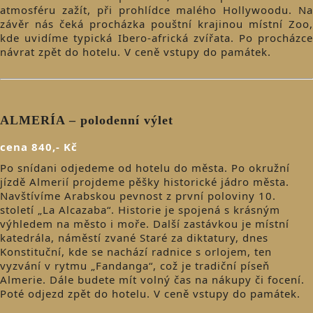
atmosféru zažít, při prohlídce malého Hollywoodu. Na
závěr nás čeká procházka pouštní krajinou místní Zoo,
kde uvidíme typická Ibero-africká zvířata. Po procházce
návrat zpět do hotelu. V ceně vstupy do památek.
ALMERÍA – polodenní výlet
cena 840,- Kč
Po snídani odjedeme od hotelu do města. Po okružní
jízdě Almerií projdeme pěšky historické jádro města.
Navštívíme Arabskou pevnost z první poloviny 10.
století „La Alcazaba“. Historie je spojená s krásným
výhledem na město i moře. Další zastávkou je místní
katedrála, náměstí zvané Staré za diktatury, dnes
Konstituční, kde se nachází radnice s orlojem, ten
vyzvání v rytmu „Fandanga“, což je tradiční píseň
Almerie. Dále budete mít volný čas na nákupy či focení.
Poté odjezd zpět do hotelu. V ceně vstupy do památek.