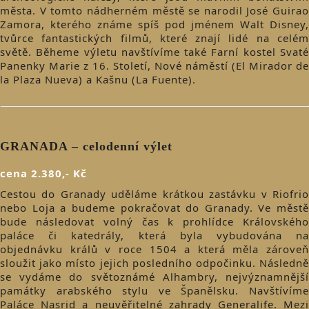
města. V tomto nádherném městě se narodil José Guirao
Zamora, kterého známe spíš pod jménem Walt Disney,
tvůrce fantastických filmů, které znají lidé na celém
světě. Běheme výletu navštívíme také Farní kostel Svaté
Panenky Marie z 16. Století, Nové náměstí (El Mirador de
la Plaza Nueva) a Kašnu (La Fuente).
GRANADA – celodenní výlet
cena 2.380,- Kč
Cestou do Granady uděláme krátkou zastávku v Riofrio
nebo Loja a budeme pokračovat do Granady. Ve městě
bude následovat volný čas k prohlídce Královského
paláce či katedrály, která byla vybudována na
objednávku králů v roce 1504 a která měla zároveň
sloužit jako místo jejich posledního odpočinku. Následně
se vydáme do světoznámé Alhambry, nejvýznamnější
památky arabského stylu ve Španělsku. Navštívíme
Paláce Nasrid a neuvěřitelné zahrady Generalife. Mezi