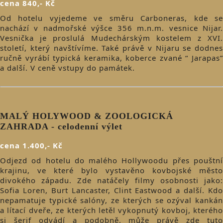
cena 840,- Kč
Od hotelu vyjedeme ve směru Carboneras, kde se
nachází v nadmořské výšce 356 m.n.m. vesnice Nijar.
Vesnička je proslulá Mudechárským kostelem z XVI.
století, který navštívíme. Také právě v Nijaru se dodnes
ručně vyrábí typická keramika, koberce zvané “ Jarapas”
a další. V ceně vstupy do památek.
MALÝ HOLYWOOD & ZOOLOGICKÁ
ZAHRADA - celodenní výlet
cena 1.400,- Kč
Odjezd od hotelu do malého Hollywoodu přes pouštní
krajinu, ve které bylo vystavěno kovbojské město
divokého západu. Zde natáčely filmy osobnosti jako:
Sofia Loren, Burt Lancaster, Clint Eastwood a další. Kdo
nepamatuje typické salóny, ze kterých se ozýval kankán
a lítací dveře, ze kterých letěl vykopnutý kovboj, kterého
si šerif odvádí a podobně, může právě zde tuto