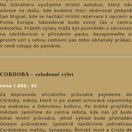
Na Gibraltaru využijeme místní autobus, který nás
odveze na skálu, kde budeme moci obdivovat jeskyně
San Miguel, kde se nachází místní rezervace s opicemi a
Punta Europa. Následovat bude volný čas v centru
městečka. Průběh výletu může být pozměněn v závislosti
na návštěvnosti v přírodním parku. Nezapomeňte si
prosím vzít s sebou cestovní pas nebo občanský průkaz.
V ceně vstupy do památek.
CORDOBA – celodenní výlet
cena 1.880,- Kč
Za doprovodu oficiálního průvodce pojedeme do
Córdoby, města, které si po staletí uchovává vzpomínky
na arabskou a židovskou kulturu. Po krátké projížďce
městem zamíříme do centra města, kde nás již bude
čekat místní průvodce, jehož výklad bude překládán
českým průvodcem. Společně navštívíme jedinečnou
Cordobskou mešitu, Synagogu, Římský most a Cristo de