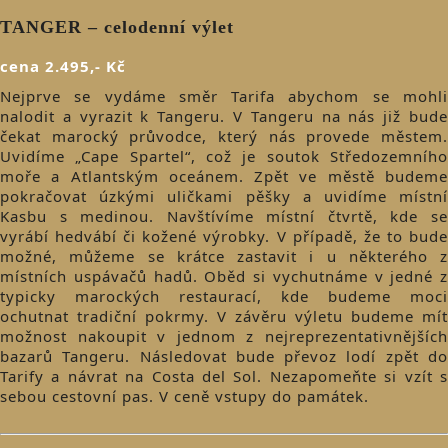
TANGER – celodenní výlet
cena 2.495,- Kč
Nejprve se vydáme směr Tarifa abychom se mohli
nalodit a vyrazit k Tangeru. V Tangeru na nás již bude
čekat marocký průvodce, který nás provede městem.
Uvidíme „Cape Spartel“, což je soutok Středozemního
moře a Atlantským oceánem. Zpět ve městě budeme
pokračovat úzkými uličkami pěšky a uvidíme místní
Kasbu s medinou. Navštívíme místní čtvrtě, kde se
vyrábí hedvábí či kožené výrobky. V případě, že to bude
možné, můžeme se krátce zastavit i u některého z
místních uspávačů hadů. Oběd si vychutnáme v jedné z
typicky marockých restaurací, kde budeme moci
ochutnat tradiční pokrmy. V závěru výletu budeme mít
možnost nakoupit v jednom z nejreprezentativnějších
bazarů Tangeru. Následovat bude převoz lodí zpět do
Tarify a návrat na Costa del Sol. Nezapomeňte si vzít s
sebou cestovní pas. V ceně vstupy do památek.