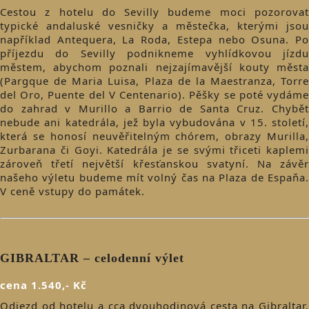
Cestou z hotelu do Sevilly budeme moci pozorovat
typické andaluské vesničky a městečka, kterými jsou
například Antequera, La Roda, Estepa nebo Osuna. Po
příjezdu do Sevilly podnikneme vyhlídkovou jízdu
městem, abychom poznali nejzajímavější kouty města
(Pargque de Maria Luisa, Plaza de la Maestranza, Torre
del Oro, Puente del V Centenario). Pěšky se poté vydáme
do zahrad v Murillo a Barrio de Santa Cruz. Chybět
nebude ani katedrála, jež byla vybudována v 15. století,
která se honosí neuvěřitelným chórem, obrazy Murilla,
Zurbarana či Goyi. Katedrála je se svými třiceti kaplemi
zároveň třetí největší křesťanskou svatyní. Na závěr
našeho výletu budeme mít volný čas na Plaza de Espaňa.
V ceně vstupy do památek.
GIBRALTAR – celodenní výlet
cena 1.540,- Kč
Odjezd od hotelu a cca dvouhodinová cesta na Gibraltar.