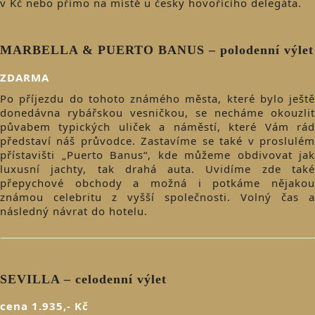
v Kč nebo přímo na místě u česky hovořícího delegáta.
MARBELLA & PUERTO BANUS – polodenní výlet
ZDARMA
Po příjezdu do tohoto známého města, které bylo ještě
donedávna rybářskou vesničkou, se necháme okouzlit
půvabem typických uliček a náměstí, které Vám rád
představí náš průvodce. Zastavíme se také v proslulém
přístavišti „Puerto Banus“, kde můžeme obdivovat jak
luxusní jachty, tak drahá auta. Uvidíme zde také
přepychové obchody a možná i potkáme nějakou
známou celebritu z vyšší společnosti. Volný čas a
následný návrat do hotelu.
SEVILLA – celodenní výlet
cena 1.935,- Kč