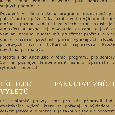
každý senior jednoho neseniora jako doprovod za
stejných podmínek!
Dovolená v rámci našeho programu neznamená jen
polehávání na pláži. Díky fakultativním výletům získáte
možnost poznat Andalusii ze všech stran, okusit její
atmosféru a poznat její obyvatele. Za cenu, o jaké se
Vám ani nesnilo, budete mít příležitost prožít 8 a více
dní v krásném prostředí plném vynikajících služeb,
přívětivých lidí a kulturních zajímavostí. Prostě
dovolená, jak má být.
Pojeďte s do Andalusie v rámci programu pro seniory
55+ a poznejte temperament jižního Španělska v
rytmech flamenca!
PŘEHLED FAKULTATIVNÍCH
VÝLETŮ
Pro seniorské pobyty jsme pro Vás připravili řadu
atraktivních výletů, které se pořádájí s výkladem v
českém jazyce a je možné si je zakoupit spolu s pobytem