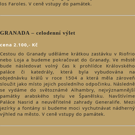
los Faroles. V ceně vstupy do památek.
GRANADA – celodenní výlet
cena 2.100,- Kč
Cestou do Granady uděláme krátkou zastávku v Riofrio
nebo Loja a budeme pokračovat do Granady. Ve městě
bude následovat volný čas k prohlídce Královského
paláce či katedrály, která byla vybudována na
objednávku králů v roce 1504 a která měla zároveň
sloužit jako místo jejich posledního odpočinku. Následně
se vydáme do světoznámé Alhambry, nejvýznamnější
památky arabského stylu ve Španělsku. Navštívíme
Paláce Nasrid a neuvěřitelné zahrady Generalife. Mezi
jezírky a fontány si budeme moci vychutnávat nádherný
výhled na město. V ceně vstupy do památek.